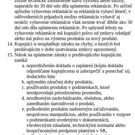
zložité technické zhodnotenie stavu výrobku alebo služby,
najneskôr do 30 dní odo dňa uplatnenia reklamácie. Po určení
spôsobu vybavenia reklamácie sa reklamácia vybaví ihneď, v
odôvodnených prípadoch možno reklamáciu vybaviť aj
neskôr; vybavenie reklamácie však nesmie trvať dlhšie ako 30
dní odo dňa uplatnenia reklamácie. Po uplynutí lehoty na
vybavenie reklamácie má kupujúci právo od zmluvy odstúpiť
alebo má právo na výmenu produktu za nový produkt.
Kupujúci si neuplatňuje záruku na chyby, o ktorých bol
predávajúcim v dobe uzatvárania zmluvy upozornený.
Nárok na uplatnenie záruky u predávajúceho kupujúcim
zaniká:
nepredložením dokladu o zaplatení (kópiu dokladu
odporúčame kupujúcemu si zabezpečiť a ponechať si),
dodacieho listu
uplynutím záručnej doby produktu,
používaním produktu v podmienkach, ktoré
neodpovedajú prirodzenému prostrediu,
neodborným zaobchádzaním, obsluhou, alebo
zanedbaním starostlivosti o produkt,
poškodením produktu nadmerným zaťažovaním,
nesprávnou manipuláciou, alebo používaním v rozpore
s podmienkami uvedenými v dokumentácii,
všeobecnými zásadami, technickými normami alebo
bezpečnostnými predpismi platnými v SR,