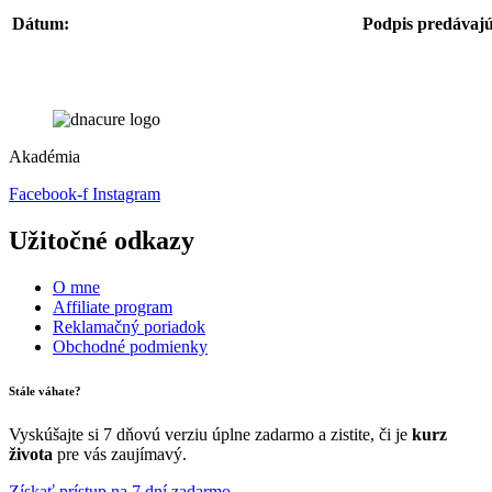
Dátum:
Podpis predávaj
Akadémia
Facebook-f
Instagram
Užitočné odkazy
O mne
Affiliate program
Reklamačný poriadok
Obchodné podmienky
Stále váhate?
Vyskúšajte si 7 dňovú verziu úplne zadarmo a zistite, či je
kurz
života
pre vás zaujímavý.
Získať prístup na 7 dní zadarmo