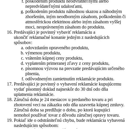
poškodením produktu neodvrátiteľnými alebo
nepredvídateľnými udalosťami,
poškodením produktu náhodnou skazou a náhodným
zhoršením, iným neodborným zásahom, poškodením či
atmosférickou elektrinou alebo iným zásahom vyššej
moci, neoprávneným zásahom do produktu.
Predávajúci je povinný vybaviť reklamáciu a
ukončiť reklamačné konanie jedným z nasledujúcich
spôsobov:
odovzdaním opraveného produktu,
výmenou produktu,
vrátením kúpnej ceny produktu,
vyplatením primeranej zľavy z ceny produktu,
písomnou výzvou na prevzatie predávajúcim určeného
plnenia,
odôvodneným zamietnutím reklamácie produktu.
Predávajúci je povinný o vybavení reklamácie kupujúcemu
vydať písomný doklad najneskôr do 30 dní odo dňa
uplatnenia reklamácie.
Záručná doba je 24 mesiacov u predaného tovaru a pri
zhotovení veci na zákazku odo dňa uzavretia kúpnej zmluvy.
Záručná doba sa predlžuje o dobu, po ktorú kupujúci
nemohol používať tovar z dôvodu záručnej opravy tovaru.
Pokiaľ ide o odstrániteľnú chybu, bude reklamácia vybavená
nasledujúcim spôsobom: