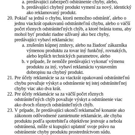
predávajúci zabezpečí odstránenie chyby, alebo,
predávajúci chybný produkt vymení za nový, identický
ako reklamovaný produkt.
Pokiaľ sa jedná o chybu, ktorú nemožno odstrániť, alebo o
jednu viackrát opakovanú odstrániteľnú chybu, alebo o väčší
počet rôznych odstrániteľných chýb, a ktoré bránia tomu, aby
mohol byť produkt riadne užívaný ako bez chyby,
predávajúci vybaví reklamáciu:
zrušením kúpnej zmluvy, alebo na žiadosť zákazníka
výmenou produktu za tovar iný funkčný, rovnakých,
alebo lepších technických parametrov, alebo
v prípade, že nemôže predávajúci vykonať výmenu
produktu za iný, vybaví reklamáciu vystavením
dobropisu na chybný produkt.
Pre účely reklamácie sa za viackrát opakovanú odstrániteľnú
chybu považuje výskyt a odstránenie tej istej odstrániteľnej
chyby viac ako dva krát.
Pre účely reklamácie sa za väčší počet rôznych
odstrániteľných chýb považuje výskyt a odstránenie viac
ako dvoch rôznych odstrániteľných chýb.
V prípade, že predávajúci ukončí reklamačné konanie ako
zákonom odôvodnené zamietnutie reklamácie, ale chyba
produktu podľa spotrebiteľa objektívne jestvuje a nebola
odstránená, môže si kupujúci uplatniť svoje právo na
odstránenie chyby produktu prostredníctvom súdu.