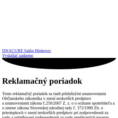
DNACURE Salón Hlohovec
Vyskúšať zadarmo
Reklamačný poriadok
Tento reklamačný poriadok sa riadi príslušnými ustanoveniami
Občianskeho zákonníka v znení neskorších predpisov
a ustanoveniami zákona č.250/2007 Z. z. o o ochrane spotrebiteľa a
o zmene zákona Slovenskej národnej rady č. 372/1990 Zb. o
priestupkoch v znení neskorších predpisov pri zodpovednosti za
vady a uplatňovaní zodpovednosti za vady predávaných tovarov