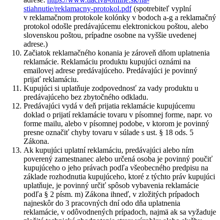
stiahnutie/reklamacny-protokol.pdf
(spotrebiteľ vyplní
v reklamačnom protokole kolónky v bodoch a-g a reklamačný
protokol odošle predávajúcemu elektronickou poštou, alebo
slovenskou poštou, prípadne osobne na vyššie uvedenej
adrese.)
Začiatok reklamačného konania je zároveň dňom uplatnenia
reklamácie. Reklamáciu produktu kupujúci oznámi na
emailovej adrese predávajúceho. Predávajúci je povinný
prijať reklamáciu.
Kupujúci si uplatňuje zodpovednosť za vady produktu u
predávajúceho bez zbytočného odkladu.
Predávajúci vydá v deň prijatia reklamácie kupujúcemu
doklad o prijatí reklamácie tovaru v písomnej forme, napr. vo
forme mailu, alebo v písomnej podobe, v ktorom je povinný
presne označiť chyby tovaru v súlade s ust. § 18 ods. 5
Zákona.
Ak kupujúci uplatní reklamáciu, predávajúci alebo ním
poverený zamestnanec alebo určená osoba je povinný poučiť
kupujúceho o jeho právach podľa všeobecného predpisu na
základe rozhodnutia kupujúceho, ktoré z týchto práv kupujúci
uplatňuje, je povinný určiť spôsob vybavenia reklamácie
podľa § 2 písm. m) Zákona ihneď, v zložitých prípadoch
najneskôr do 3 pracovných dní odo dňa uplatnenia
reklamácie, v odôvodnených prípadoch, najmä ak sa vyžaduje