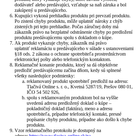
dodávateľ alebo predávajúci, vzťahuje sa naň záruka a bol
zakúpený u predávajúceho.
Kupujúci vykoná prehliadku produktu pri prevzatí produktu.
Po zistení chyby produktu, môže uplatniť nároky z chýb
zistených pri tejto prehliadke. Počas záručnej doby má
zákazník právo na bezplatné odstránenie chyby po predložení
produktu predávajúcemu spolu s dokladom o kúpe.
Ak produkt vykazuje chyby, zákazník má právo
uplatniť reklamáciu u predávajúceho v súlade s ustanoveniami
§18 ods. 2 zákona o ochrane spotrebiteľa prostredníctvom
elektronickej pošty alebo telefonickým kontaktom.
Reklamačné konanie produktu, ktorý sa dá objektívne
predložiť predávajúcemu začína dňom, kedy sú splnené
všetky nasledujúce podmienky:
reklamovaný produkt spotrebiteľ predložil na adresu:
Tlačivá Online s. r. o., Kvetná 5287/19, Prešov 080 01,
IČO 54 502 926,
spolu s reklamovaným produktom bol na vyššie
uvedenú adresu predložený doklad o kúpe –
pokladničný doklad (faktúra), meno a adresu
spotrebiteľa, prípadne telefonický kontakt, presné
popísanie chyby produktu, prípadne ako došlo k chybe
produktu.
Vzor reklamačného protokolu je dostupný na
adrese:
https://www.tlaciva-online.sk/na-