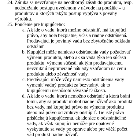
Záruka sa nevzťahuje na neodborný zásah do produktu, resp.
nedodržanie postupu uvedenom v návode na použitie – u
produktov u ktorých takýto postup vyplýva z povahy
výrobku.
Poučenie pre kupujúceho:
Ak ide o vadu, ktorú možno odstrániť, má kupujúci
právo, aby bola bezplatne, včas a riadne odstránená.
Predávajúci je povinný vadu bez zbytočného odkladu
odstrániť.
Kupujúci môže namiesto odstránenia vady požadovať
výmenu produktu, alebo ak sa vada týka len súčasti
produktu, výmenu súčasti, ak tým predávajúcemu
nevzniknú neprimerané náklady vzhľadom na cenu
produktu alebo závažnosť vady.
Predávajúci môže vždy namiesto odstránenia vady
vymeniť vadný produkt za bezvadný, ak to
kupujúcemu nespôsobí závažné ťažkosti.
Ak ide o vadu, ktorú nemožno odstrániť a ktorá bráni
tomu, aby sa produkt mohol riadne užívať ako produkt
bez vady, má kupujúci právo na výmenu produktu
alebo má právo od zmluvy odstúpiť. Tie isté práva
prislúchajú kupujúcemu, ak ide síce o odstrániteľné
vady, ak však kupujúci nemôže pre opätovné
vyskytnutie sa vady po oprave alebo pre väčší počet
vád produkt riadne užívať.