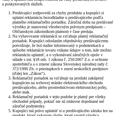
a poskytovaných služieb.
Predávajúci zodpovedá za chyby produktu a kupujúci si
uplatní reklamáciu bezodkladne u predávajúceho podľa
platného reklamačného poriadku. Záručná doba na predávané
výrobky je stanovená všeobecným právnym predpisom –
Občianskym zákonníkom platnom v čase predaja.
Na vybavovanie reklamácií sa vzťahuje platný reklamačný
poriadok. Kupujúci odoslaním objednávky predávajúcemu
potvrdzuje, že bol riadne informovaný o podmienkach a
spôsobe reklamácie tovaru vrátane údajov o tom, kde možno
reklamáciu uplatniť, a o vykonávaní záručných opráv v
súlade s ust. §18 ods. 1 zákona č. 250/2007 Z.z. o ochrane
spotrebiteľa a o zmene zákona Slovenskej národnej rady č.
372/1990 Zb. o priestupkoch v znení neskorších predpisov
(ďalej len „Zákon“).
Reklamačný poriadok sa vzťahuje na produkt zakúpený
kupujúcim na webovej stránke elektronického obchodu
predávajúceho, alebo prostredníctvom elektronickej pošty,
alebo inak.
Reklamačný poriadok v tejto podobe je platný pre všetky
obchodné prípady, pokiaľ nie sú zmluvne dojednané iné
záručné podmienky.
Kupujúci má právo uplatniť si u predávajúceho záruku len na
produkt, ktorý vykazuje chyby, ktoré zavinil výrobca,